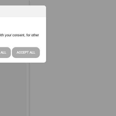
ith your consent, for other
 ALL
ACCEPT ALL