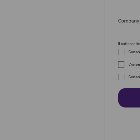
Il sottoscritt
Consen
Consen
Consen