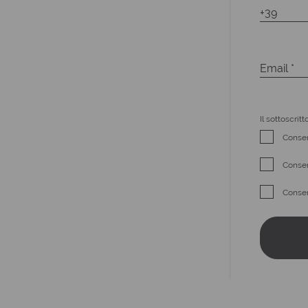
Il sottoscritt
Consen
Consen
Consen