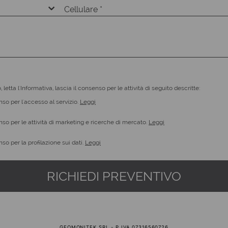
o, letta l'Informativa, lascia il consenso per le attività di seguito descritte:
so per l'accesso al servizio.
Leggi
so per le attività di marketing e ricerche di mercato.
Leggi
so per la profilazione sui dati.
Leggi
RICHIEDI PREVENTIVO
GEOMONITEK SRL - P.IVA 07316560726